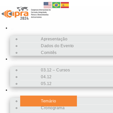
Evento
Apresentação
Dados do Evento
Comitês
Programação Técnica
03.12 – Cursos
04.12
05.12
Submissões de Trabalhos
Temário
Cronograma