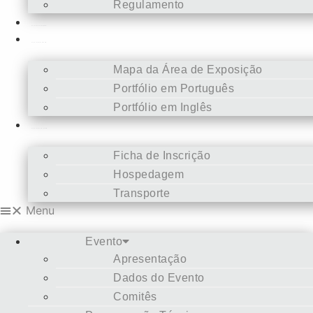
Regulamento
Concurso de Fotografia
Como ser Patrocinador
Mapa da Área de Exposição
Portfólio em Português
Portfólio em Inglês
Como ser Congressista
Ficha de Inscrição
Hospedagem
Transporte
Menu
Evento
Apresentação
Dados do Evento
Comitês