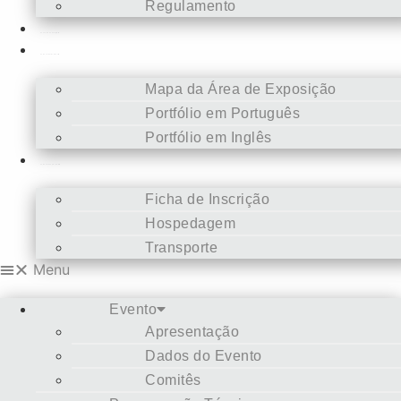
Regulamento
Concurso de Fotografia
Como ser Patrocinador
Mapa da Área de Exposição
Portfólio em Português
Portfólio em Inglês
Como ser Congressista
Ficha de Inscrição
Hospedagem
Transporte
Menu
Evento
Apresentação
Dados do Evento
Comitês